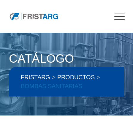
Skip
to
content
CATÁLOGO
FRISTARG
>
PRODUCTOS
>
BOMBAS SANITARIAS