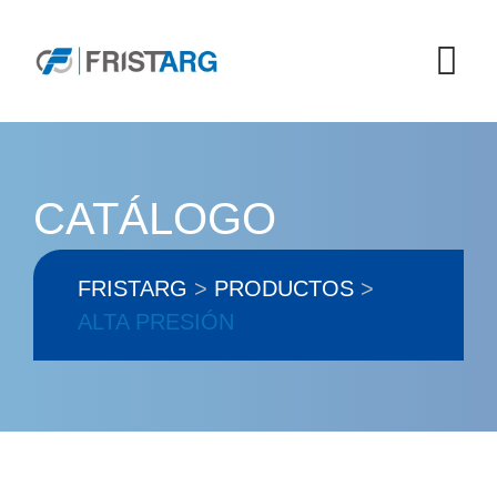
Skip
to
content
CATÁLOGO
FRISTARG
>
PRODUCTOS
>
ALTA PRESIÓN