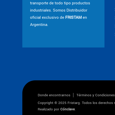
transporte de todo tipo productos
industriales. Somos Distribuidor
oficial exclusivo de
FRISTAM
en
Argentina.
Donde encontrarnos
Términos y Condiciones
Copyright © 2025
Fristarg
. Todos los derechos 
Realizado por
Cónclave
.