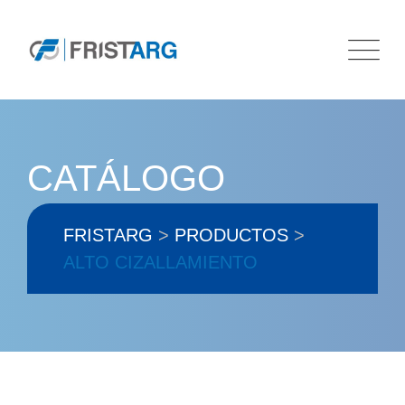
Skip
to
content
CATÁLOGO
FRISTARG
>
PRODUCTOS
>
ALTO CIZALLAMIENTO