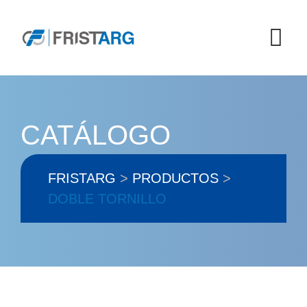
Skip
to
content
CATÁLOGO
FRISTARG
>
PRODUCTOS
>
DOBLE TORNILLO