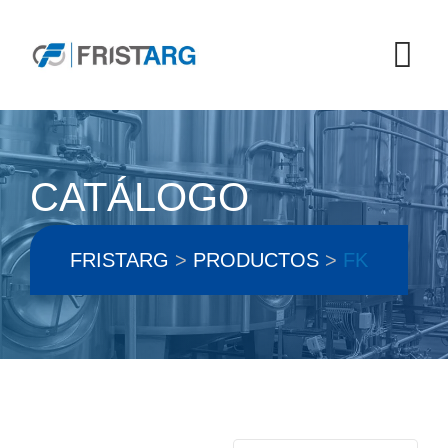
Skip
to
content
CATÁLOGO
FRISTARG
>
PRODUCTOS
>
FK