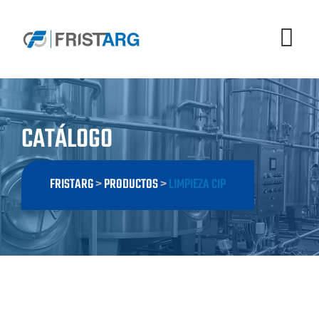
Skip
to
content
CATÁLOGO
FRISTARG
>
PRODUCTOS
>
LIMPIEZA CIP