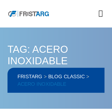
Skip
to
content
TAG: ACERO
INOXIDABLE
FRISTARG
>
BLOG CLASSIC
>
ACERO INOXIDABLE