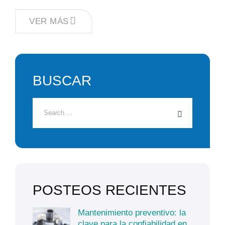
CÓMO
VER MÁS
OPTIMIZAR
LA
EFICIENCIA
DEL
BOMBEO
SANITARIO
EN
BUSCAR
PROCESOS
INDUSTRIALES
POSTEOS RECIENTES
Mantenimiento preventivo: la
clave para la confiabilidad en