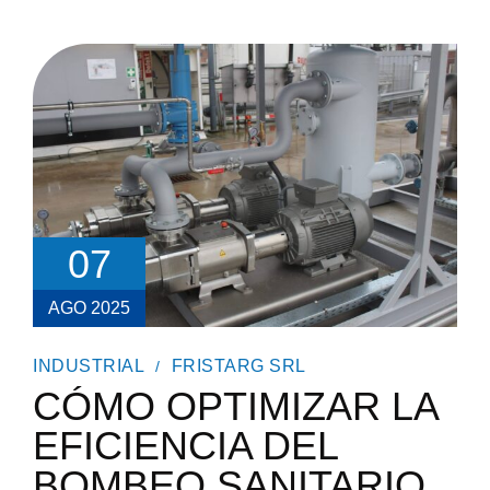
LA
CLAVE
PARA
LA
CONFIABILIDAD
EN
SISTEMAS
DE
BOMBEO
SANITARIO
07
AGO 2025
INDUSTRIAL
FRISTARG SRL
CÓMO OPTIMIZAR LA
EFICIENCIA DEL
BOMBEO SANITARIO