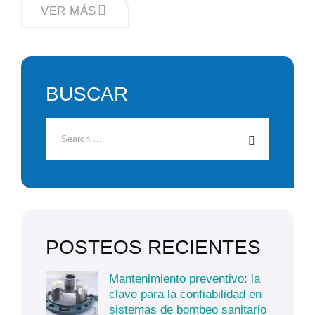
CÓMO
VER MÁS
OPTIMIZAR
LA
EFICIENCIA
DEL
BOMBEO
SANITARIO
EN
BUSCAR
PROCESOS
INDUSTRIALES
POSTEOS RECIENTES
Mantenimiento preventivo: la
clave para la confiabilidad en
sistemas de bombeo sanitario