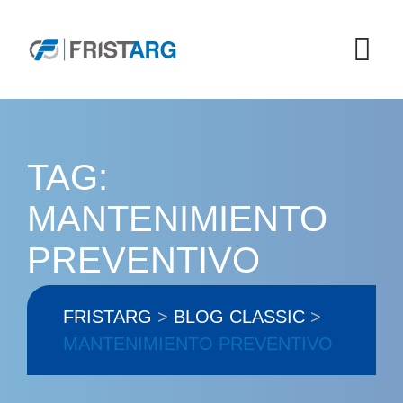
Skip
to
content
TAG:
MANTENIMIENTO
PREVENTIVO
FRISTARG
>
BLOG CLASSIC
>
MANTENIMIENTO PREVENTIVO