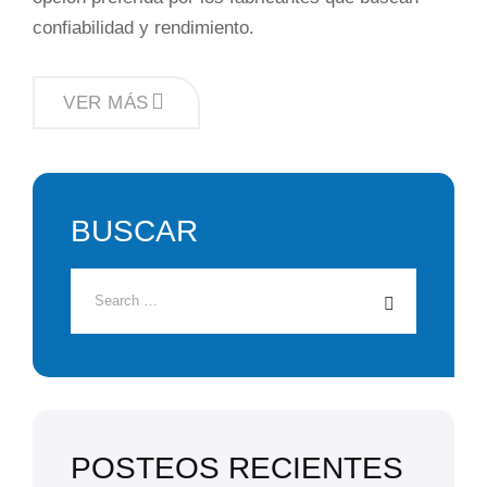
confiabilidad y rendimiento.
CÓMO
VER MÁS
OPTIMIZAR
LA
EFICIENCIA
DEL
BOMBEO
SANITARIO
EN
BUSCAR
PROCESOS
INDUSTRIALES
POSTEOS RECIENTES