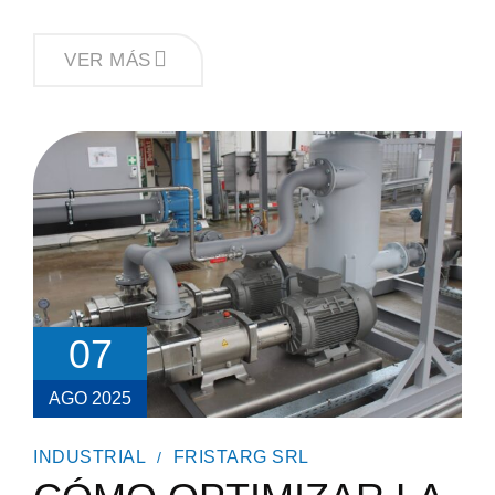
CÓMO
VER MÁS
REALIZAR
EL
CÁLCULO
HIDRÁULICO
CORRECTO
PARA
UNA
BOMBA
SANITARIA
07
AGO 2025
INDUSTRIAL
FRISTARG SRL