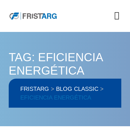
Skip
to
content
TAG: EFICIENCIA
ENERGÉTICA
FRISTARG
>
BLOG CLASSIC
>
EFICIENCIA ENERGÉTICA