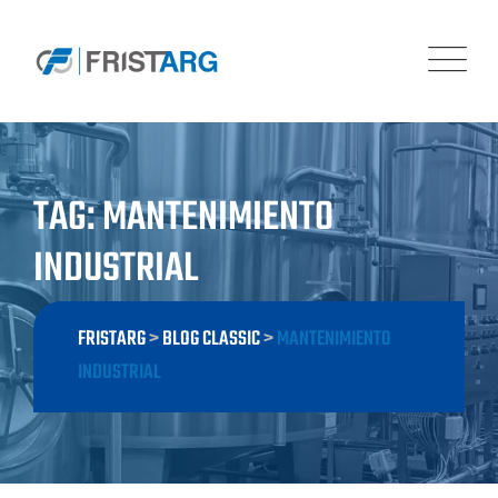
Skip
to
content
TAG: MANTENIMIENTO
INDUSTRIAL
FRISTARG
>
BLOG CLASSIC
>
MANTENIMIENTO
INDUSTRIAL